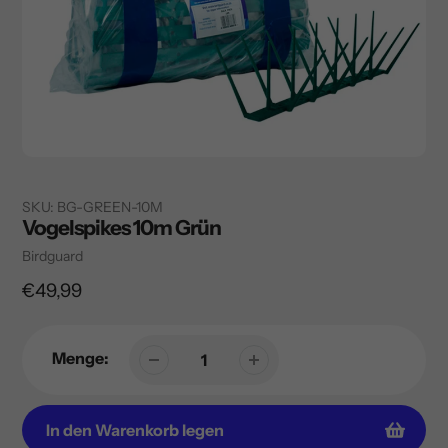
SKU:
BG-GREEN-10M
Vogelspikes 10m Grün
Verkäuferin
Birdguard
Regulärer
€49,99
Preis
Menge:
In den Warenkorb legen