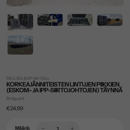
SKU:
BG-BOP-1M-TALL
KORKEAJÄNNITEISTEN LINTUJEN PIIKKIEN
(ESKOM- JA IPP-SIIRTOJOHTOJEN) TÄYNNÄ
Myyjä
Birdguard
Normaalihinta
€24,99
Määrä: