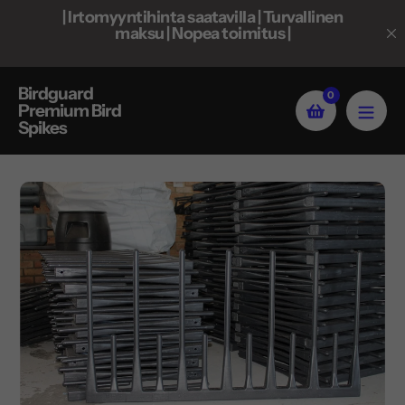
Siirrä
 ​​
| Irtomyyntihinta saatavilla | Turvallinen
| I
sisältöön
maksu | Nopea toimitus |
Birdguard
0
Premium Bird
Spikes