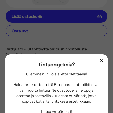
Lisää ostoskoriin
Osta nyt
Tuotteen
lisääminen
Birdguard - Ota yhteyttä tarjoushinnoittelusta
ostoskoriin
(sales@birdguard.co.za)
Lintuongelmia?
Linnut voivat aiheuttaa ylilyöntejä pitkien
uloste-/kakkavirtojen, joita kutsutaan serpentiineiksi,
Olemme niin iloisia, että olet täällä!
kautta. Lintujen kakkavirta on märkää ja johtavaa, mikä
aiheuttaa sähköistä ylilyöntiä ja vahingoittaa verkkoa.
Haluamme kertoa, että Birdguard-lintupiikit eivät
Nämä lintujen serpentiinit ovat merkittävä vikojen
vahingoita lintuja. Ne ovat todella helppoja
aiheuttaja siirtoverkoissa ympäri maailmaa. Karkottamalla
asentaa ja saatavilla kuudessa eri värissä, jotka
suuremmat linnut siirtolinjoilta verkko suojataan
sopivat kotisi tai yrityksesi estetiikkaan.
paremmin ja verkolle aiheutuvat vahingot vähenevät.
Tämä mahdollistaa paremman verkon suorituskyvyn ja
Katso ympärillesi!