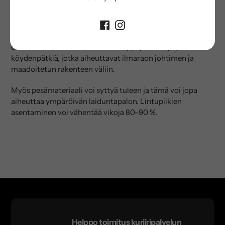
säästöt laitteiden vaihdossa ja siirtolinjojen seisokkiajassa.
Linnut pesivät ja yöpyvät myös pylväsrakenteissa, mikä voi
aiheuttaa ylilyönnin järjestelmässä, erityisesti märissä
olosuhteissa. Pesissä on suuria keppejä, lankoja ja
köydenpätkiä, jotka aiheuttavat ilmaraon johtimen ja
maadoitetun rakenteen väliin.
Myös pesämateriaali voi syttyä tuleen ja tämä voi jopa
aiheuttaa ympäröivän laiduntapalon.
Lintupiikien
asentaminen voi vähentää vikoja 80–90 %.
Helppo toimitus kuriiripalvelun