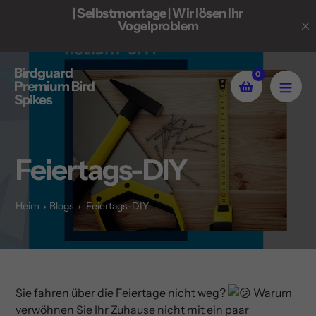
Zum
ll in
| Selbstmontage | Wir lösen Ihr
| 
Inhalt
Vogelproblem
springen
Birdguard
0
Premium Bird
Spikes
Feiertags-DIY
Heim
Blogs
Feiertags-DIY
Sie fahren über die Feiertage nicht weg?
Warum
verwöhnen Sie Ihr Zuhause nicht mit ein paar