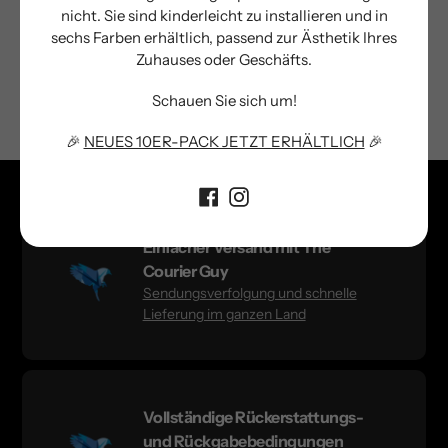
nicht. Sie sind kinderleicht zu installieren und in
MAKRO BIRD SPIKE
sabirdspikes
stop birds
sechs Farben erhältlich, passend zur Ästhetik Ihres
Zuhauses oder Geschäfts.
stops birds
Schauen Sie sich um!
🎉
NEUES 10ER-PACK JETZT ERHÄLTLICH
🎉
Einfacher Versand mit The
Courier Guy
Sendungsverfolgung und schnelle
Lieferung im ganzen Land
Vollständige Rückerstattungs-
und Rückgabebedingungen